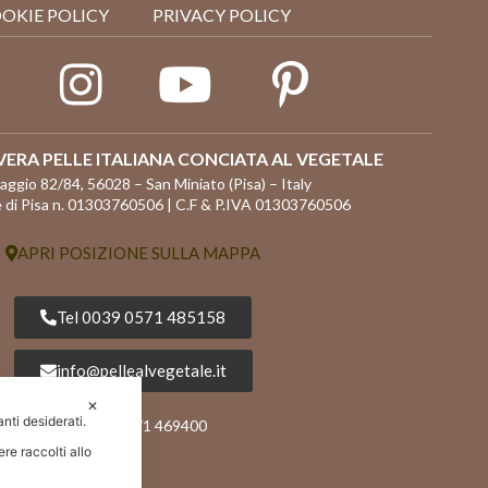
OKIE POLICY
PRIVACY POLICY
ERA PELLE ITALIANA CONCIATA AL VEGETALE
Maggio 82/84, 56028 – San Miniato (Pisa) – Italy
 di Pisa n. 01303760506 | C.F & P.IVA 01303760506
APRI POSIZIONE SULLA MAPPA
Tel 0039 0571 485158
info@pellealvegetale.it
✕
anti desiderati.
Fax +39 0571 469400
re raccolti allo