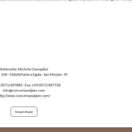
Referente: Michele Ciampalini
158 - 56028 Ponte a Egola - San Miniato - PI
 0571/497883
- Fax: +39 0571/497738
info@conceriawalpier.com
ttp://www.conceriawalpier.com/
Scopri di più