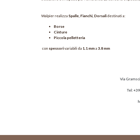
Walpier realizza
Spalle, Fianchi, Dorsali
destinati a:
Borse
Cinture
Piccola pelletteria
con
spessori
variabili da
1.1 mm
a
3.8 mm
Via Gramsci 
Tel:
+39
h