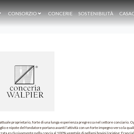
CONSORZIO
CONCERIE
SOSTENIBILITÀ
CASA
attuale proprietario, forte di una lunga esperienza pregressa nel settore conciario. Og
io e nipote del fondatore portano avanti l’attività con un forte impegno verso la qualit
izzata esclusivamente nella concia al 100% vegetale di pellami bovini (origine: Francia)